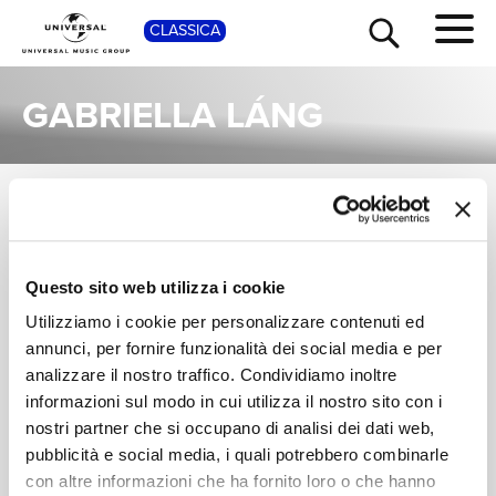
SHOP
CLASSICA
GABRIELLA LÁNG
ALBUM
TOUR
NEWS
Una raccolta completa degli album di Gabriella Láng, dalle prime produzioni ai successi più recenti.
ZSUZSANNA
Questo sito web utilizza i cookie
RICERCA
KOLLÁR, GABRIELLA
Utilizziamo i cookie per personalizzare contenuti ed
LÁNG
Variationen für
Klavierduo
annunci, per fornire funzionalità dei social media e per
CHI SIAMO
analizzare il nostro traffico. Condividiamo inoltre
Digitale
informazioni sul modo in cui utilizza il nostro sito con i
nostri partner che si occupano di analisi dei dati web,
CONTATTI
pubblicità e social media, i quali potrebbero combinarle
con altre informazioni che ha fornito loro o che hanno