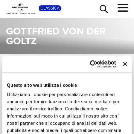
SHOP
CLASSICA
GOTTFRIED VON DER
GOLTZ
TOUR
NEWS
SINGOLI
I singoli più rappresentativi di Gottfried von der Goltz, tra successi storici e nuove uscite.
RICERCA
Questo sito web utilizza i cookie
ALBRECHT MAYER,
GOTTFRIED VON
Utilizziamo i cookie per personalizzare contenuti ed
DER GOLTZ,
Stölzel: Bist du bei
annunci, per fornire funzionalità dei social media e per
CHI SIAMO
BERLINER BAROCK
mir (Formerly Attrib.
analizzare il nostro traffico. Condividiamo inoltre
SOLISTEN
J.S. Bach as BWV
INSTANT GRAT
508, Transcr. for
informazioni sul modo in cui utilizza il nostro sito con i
Digitale
Oboe, Solo Violin,
nostri partner che si occupano di analisi dei dati web,
CONTATTI
Strings and Basso
pubblicità e social media, i quali potrebbero combinarle
continuo)