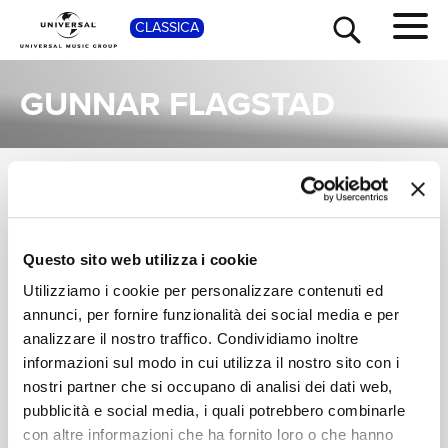
SHOP
CLASSICA
GUNNAR FLAGSTAD
SINGOLI
TOUR
NEWS
I singoli più rappresentativi di Gunnar Flagstad, tra successi storici e nuove uscite.
MARI SAMUELSEN,
Questo sito web utilizza i cookie
RICERCA
JESPER
Utilizziamo i cookie per personalizzare contenuti ed
SÖDERQVIST,
Helmersson:
GUNNAR FLAGSTAD
Timelapse
annunci, per fornire funzionalità dei social media e per
CHI SIAMO
analizzare il nostro traffico. Condividiamo inoltre
Digitale
informazioni sul modo in cui utilizza il nostro sito con i
nostri partner che si occupano di analisi dei dati web,
CONTATTI
pubblicità e social media, i quali potrebbero combinarle
con altre informazioni che ha fornito loro o che hanno