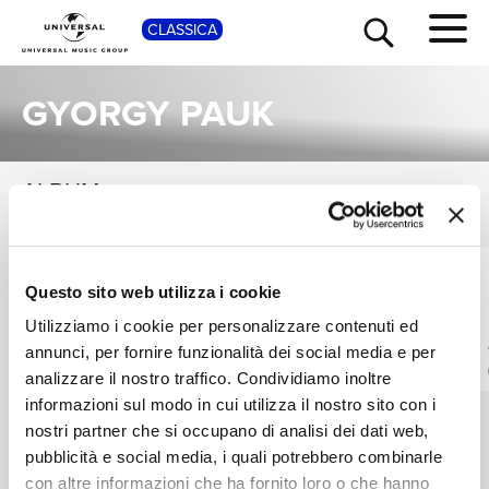
SHOP
CLASSICA
GYORGY PAUK
ALBUM
VEDI TUTTI
TOUR
NEWS
Una raccolta completa degli album di Gyorgy Pauk, dalle prime produzioni ai successi più recenti.
GYORGY PAUK,
TAKÁCS QUARTET,
RICERCA
Questo sito web utilizza i cookie
NOBUKO IMAI,
GYORGY PAUK
RALPH KIRSHBAUM
Tippett: Concerto For
Mozart: String
Utilizziamo i cookie per personalizzare contenuti ed
Violin, Viola & Cello
Quintet Nos. 2 & 3,
annunci, per fornire funzionalità dei social media e per
K.515 & K.516
CHI SIAMO
12
Digitale
analizzare il nostro traffico. Condividiamo inoltre
Digitale
informazioni sul modo in cui utilizza il nostro sito con i
nostri partner che si occupano di analisi dei dati web,
CONTATTI
pubblicità e social media, i quali potrebbero combinarle
con altre informazioni che ha fornito loro o che hanno