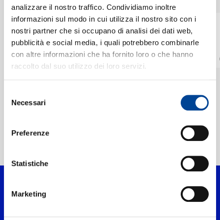
CHI SIAMO
analizzare il nostro traffico. Condividiamo inoltre
informazioni sul modo in cui utilizza il nostro sito con i
HAYLEY WESTENRA
HAYLEY WESTENRA
nostri partner che si occupano di analisi dei dati web,
CONTATTI
World In Union
Both Sides Now
pubblicità e social media, i quali potrebbero combinarle
INTERNATIONAL
Digitale
con altre informazioni che ha fornito loro o che hanno
Digitale
raccolto dal suo utilizzo dei loro servizi.
NEWSLETTER
Selezione
Necessari
del
consenso
Preferenze
Home Classica
>
Artisti
>
Hayley Westenra
Statistiche
Marketing