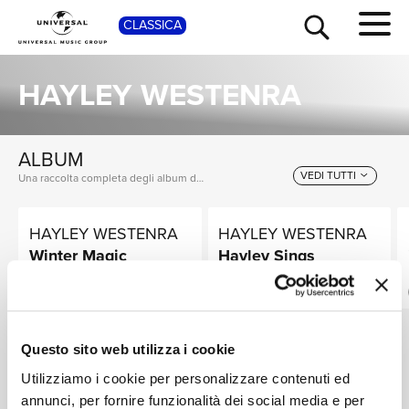
CLASSICA
SHOP
HAYLEY WESTENRA
ALBUM
VEDI TUTTI
Una raccolta completa degli album di Hayley Westenra, dalle prime produzioni ai successi più recenti.
HAYLEY WESTENRA
HAYLEY WESTENRA
TOUR
NEWS
Winter Magic
Hayley Sings
Japanese Songs
Digitale
DISRC VERSION
Digitale
RICERCA
Questo sito web utilizza i cookie
SINGOLI
Utilizziamo i cookie per personalizzare contenuti ed
VEDI TUTTI
annunci, per fornire funzionalità dei social media e per
I singoli più rappresentativi di Hayley Westenra, tra successi storici e nuove uscite.