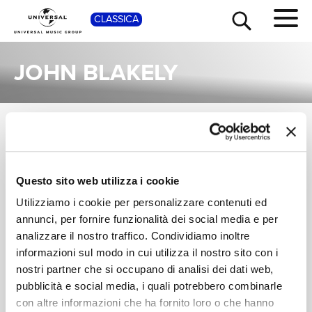
SHOP
CLASSICA
JOHN BLAKELY
ALBUM
TOUR
NEWS
Una raccolta completa degli album di John Blakely, dalle prime produzioni ai successi più recenti.
LORRAINE MCASLAN,
Questo sito web utilizza i cookie
RICERCA
JOHN BLAKELY
Utilizziamo i cookie per personalizzare contenuti ed
Elgar & Walton Violin
Sonatas
annunci, per fornire funzionalità dei social media e per
CHI SIAMO
analizzare il nostro traffico. Condividiamo inoltre
Digitale
informazioni sul modo in cui utilizza il nostro sito con i
nostri partner che si occupano di analisi dei dati web,
CONTATTI
pubblicità e social media, i quali potrebbero combinarle
con altre informazioni che ha fornito loro o che hanno