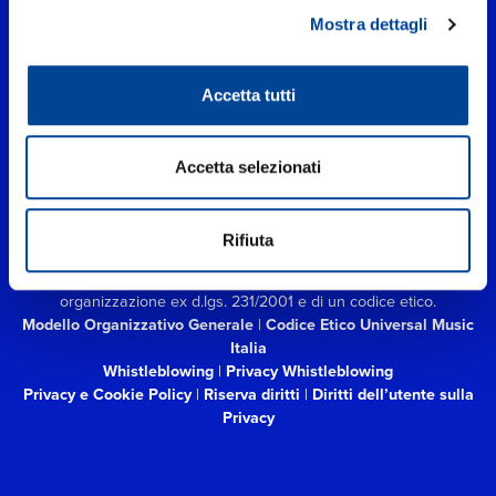
Mostra dettagli
Accetta tutti
UNIVERSAL MUSIC ITALIA s.r.l. (Società con unico socio) | Via
Nervesa, 21 - 20139 Milano
P.IVA IT03802730154 Iscritta al REA di Milano con il numero
Accetta selezionati
966135 in data 29/06/1977
Capitale sociale Euro 2.000.000
interamente versato.
Universal Music Italia, nel rispetto delle best practices in tema di
Rifiuta
corporate compliance ed al fine di migliorare i rapporti con tutti
gli stakeholders,
si è dotata di un modello di gestione e
organizzazione ex d.lgs. 231/2001 e di un codice etico.
Modello Organizzativo Generale
|
Codice Etico Universal Music
Italia
Whistleblowing
|
Privacy Whistleblowing
Privacy e Cookie Policy
|
Riserva diritti
|
Diritti dell’utente sulla
Privacy