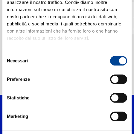
CHI SIAMO
analizzare il nostro traffico. Condividiamo inoltre
JACK SAVORETTI,
KATHERINE JENKINS
informazioni sul modo in cui utilizza il nostro sito con i
KATHERINE JENKINS
God Save The King
nostri partner che si occupano di analisi dei dati web,
CONTATTI
What The World
pubblicità e social media, i quali potrebbero combinarle
Digitale
Needs Now Is Love
con altre informazioni che ha fornito loro o che hanno
Digitale
raccolto dal suo utilizzo dei loro servizi.
NEWSLETTER
Selezione
Necessari
del
consenso
Preferenze
Home Classica
>
Artisti
>
Katherine Jenkins
Statistiche
Marketing