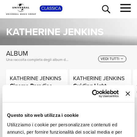
CLASSICA
SHOP
KATHERINE JENKINS
ALBUM
VEDI TUTTI
Una raccolta completa degli album di Katherine Jenkins, dalle prime produzioni ai successi più recenti.
KATHERINE JENKINS
KATHERINE JENKINS
TOUR
NEWS
Cinema Paradiso
Guiding Light
96KHZ / 24 BIT
CD
Digitale
RICERCA
Questo sito web utilizza i cookie
SINGOLI
Utilizziamo i cookie per personalizzare contenuti ed
VEDI TUTTI
I singoli più rappresentativi di Katherine Jenkins, tra successi storici e nuove uscite.
annunci, per fornire funzionalità dei social media e per