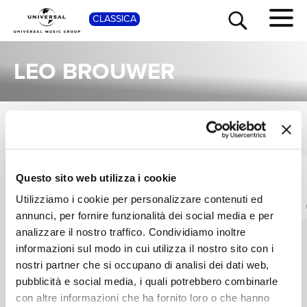
SHOP
CLASSICA
LEO BROUWER
ALBUM
TOUR
NEWS
VEDI TUTTI
Una raccolta completa degli album di Leo Brouwer, dalle prime produzioni ai successi più recenti.
WALTER ABT,
WILLIAM PEARSON,
Questo sito web utilizza i cookie
RICERCA
VIRTUOSI DI PRAGA,
KARLHEINZ ZOELLER,
Utilizziamo i cookie per personalizzare contenuti ed
LEO BROUWER
LEO BROUWER
Brouwer: Guitar
Henze: El Cimarrón
Concerto No. 5
annunci, per fornire funzionalità dei social media e per
Digitale
CHI SIAMO
"Helsinki" / Grisi:
analizzare il nostro traffico. Condividiamo inoltre
Digitale
Concerto d'Arcadia
informazioni sul modo in cui utilizza il nostro sito con i
nostri partner che si occupano di analisi dei dati web,
CONTATTI
pubblicità e social media, i quali potrebbero combinarle
con altre informazioni che ha fornito loro o che hanno