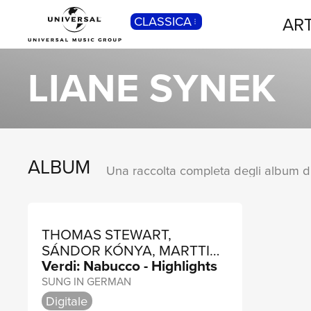
ART
CLASSICA
POP
Pop, Rock, Hip Hop, Rap, Trap, R’n’b,
LIANE SYNEK
Cantautori, Dance...
ALBUM
THOMAS STEWART,
SÁNDOR KÓNYA, MARTTI
Verdi: Nabucco - Highlights
TALVELA
SUNG IN GERMAN
Digitale