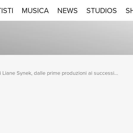
ISTI
MUSICA
NEWS
STUDIOS
S
STUDIOS
SHOP
Una raccolta completa degli album di Liane Synek, dalle prime produzioni ai successi più recenti.