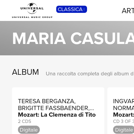
ART
CLASSICA
POP
Pop, Rock, Hip Hop, Rap, Trap, R’n’b,
MARIA CASUL
Cantautori, Dance...
ALBUM
TERESA BERGANZA,
INGVAR
BRIGITTE FASSBAENDER,
NORMA
Mozart: La Clemenza di Tito
Mozart:
MARIA CASULA
2 CDS
CD 3 OF 
Digitale
Digitale