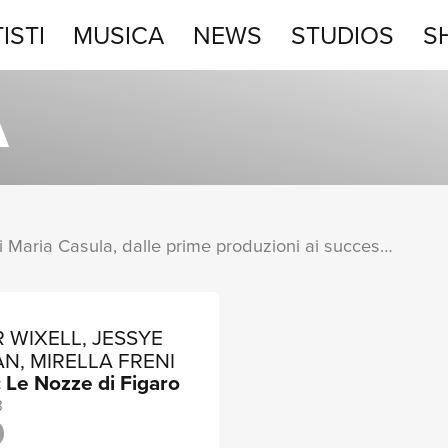
ISTI
MUSICA
NEWS
STUDIOS
S
STUDIOS
A
SHOP
Una raccolta completa degli album di Maria Casula, dalle prime produzioni ai successi più recenti.
 WIXELL, JESSYE
N, MIRELLA FRENI
 Le Nozze di Figaro
3