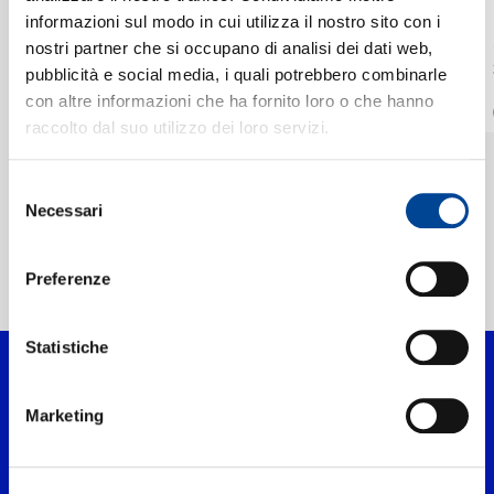
MARIKO SENJU,
MARIKO SENJU,
informazioni sul modo in cui utilizza il nostro sito con i
JAPAN
JAPAN
nostri partner che si occupano di analisi dei dati web,
PHILHARMONIC
PHILHARMONIC
CONTATTI
Tchaikovsky: Violin
Mendelssohn: Violin
pubblicità e social media, i quali potrebbero combinarle
ORCHESTRA,
ORCHESTRA,
Concerto in D Major,
Concerto in E Minor,
con altre informazioni che ha fornito loro o che hanno
CHIKARA IWAMURA
CHIKARA IWAMURA
Op. 35: II.
Op. 64: II. Andante
Digitale
Digitale
Canzonetta. Andante
raccolto dal suo utilizzo dei loro servizi.
NEWSLETTER
Selezione
Necessari
del
consenso
Preferenze
Home Classica
>
Artisti
>
Mariko Senju
Statistiche
Marketing