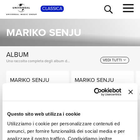
CLASSICA
SHOP
MARIKO SENJU
ALBUM
VEDI TUTTI
Una raccolta completa degli album di Mariko Senju, dalle prime produzioni ai successi più recenti.
MARIKO SENJU
MARIKO SENJU
TOUR
NEWS
Senju Plays Senju -
Three Sonatas
Four Seasons
Digitale
Digitale
RICERCA
Questo sito web utilizza i cookie
SINGOLI
Utilizziamo i cookie per personalizzare contenuti ed
VEDI TUTTI
I singoli più rappresentativi di Mariko Senju, tra successi storici e nuove uscite.
CHI SIAMO
annunci, per fornire funzionalità dei social media e per
analizzare il nostro traffico. Condividiamo inoltre