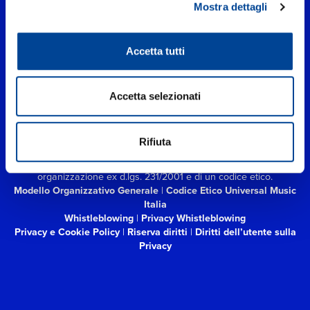
Mostra dettagli
Accetta tutti
UNIVERSAL MUSIC ITALIA s.r.l. (Società con unico socio) | Via
Nervesa, 21 - 20139 Milano
P.IVA IT03802730154 Iscritta al REA di Milano con il numero
Accetta selezionati
966135 in data 29/06/1977
Capitale sociale Euro 2.000.000
interamente versato.
Universal Music Italia, nel rispetto delle best practices in tema di
Rifiuta
corporate compliance ed al fine di migliorare i rapporti con tutti
gli stakeholders,
si è dotata di un modello di gestione e
organizzazione ex d.lgs. 231/2001 e di un codice etico.
Modello Organizzativo Generale
|
Codice Etico Universal Music
Italia
Whistleblowing
|
Privacy Whistleblowing
Privacy e Cookie Policy
|
Riserva diritti
|
Diritti dell’utente sulla
Privacy