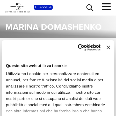
SHOP
CLASSICA
MARINA DOMASHENKO
ALBUM
TOUR
NEWS
Una raccolta completa degli album di Marina Domashenko, dalle prime produzioni ai successi più recenti.
ROLANDO
Questo sito web utilizza i cookie
RICERCA
VILLAZÓN, MARINA
Utilizziamo i cookie per personalizzare contenuti ed
DOMASHENKO,
Bizet: Carmen
annunci, per fornire funzionalità dei social media e per
STAATSKAPELLE
Digitale
CHI SIAMO
BERLIN
analizzare il nostro traffico. Condividiamo inoltre
informazioni sul modo in cui utilizza il nostro sito con i
nostri partner che si occupano di analisi dei dati web,
CONTATTI
pubblicità e social media, i quali potrebbero combinarle
con altre informazioni che ha fornito loro o che hanno