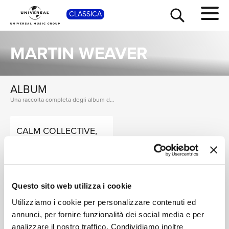
CLASSICA
SHOP
MARTIN WEAVER
ALBUM
Una raccolta completa degli album di Martin Weaver, dalle prime produzioni ai successi più recenti.
CALM COLLECTIVE,
TOUR
NEWS
MARTIN WEAVER
Mindful Happiness
Digitale
RICERCA
Questo sito web utilizza i cookie
SINGOLI
Utilizziamo i cookie per personalizzare contenuti ed
I singoli più rappresentativi di Martin Weaver, tra successi storici e nuove uscite.
CHI SIAMO
annunci, per fornire funzionalità dei social media e per
analizzare il nostro traffico. Condividiamo inoltre