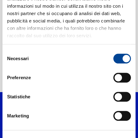
CALM COLLECTIVE,
informazioni sul modo in cui utilizza il nostro sito con i
MARTIN WEAVER
nostri partner che si occupano di analisi dei dati web,
CONTATTI
Mindful Happiness
pubblicità e social media, i quali potrebbero combinarle
VISUALISER
con altre informazioni che ha fornito loro o che hanno
Digitale
raccolto dal suo utilizzo dei loro servizi.
NEWSLETTER
Selezione
Necessari
del
consenso
Preferenze
Home Classica
>
Artisti
>
Martin Weaver
Statistiche
Marketing