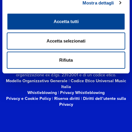
Mostra dettagli
Accetta tutti
UNIVERSAL MUSIC ITALIA s.r.l. (Società con unico socio) | Via
Nervesa, 21 - 20139 Milano
P.IVA IT03802730154 Iscritta al REA di Milano con il numero
Accetta selezionati
966135 in data 29/06/1977
Capitale sociale Euro 2.000.000
interamente versato.
Universal Music Italia, nel rispetto delle best practices in tema di
Rifiuta
corporate compliance ed al fine di migliorare i rapporti con tutti
gli stakeholders,
si è dotata di un modello di gestione e
organizzazione ex d.lgs. 231/2001 e di un codice etico.
Modello Organizzativo Generale
|
Codice Etico Universal Music
Italia
Whistleblowing
|
Privacy Whistleblowing
Privacy e Cookie Policy
|
Riserva diritti
|
Diritti dell’utente sulla
Privacy