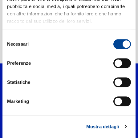
CONTATTI
nuits
pubblicità e social media, i quali potrebbero combinarle
con altre informazioni che ha fornito loro o che hanno
raccolto dal suo utilizzo dei loro servizi.
NEWSLETTER
Selezione
Home Classica
>
Artisti
Necessari
del
>
Orchestre Révolutionnaire et Romantique
consenso
Preferenze
Statistiche
Marketing
Mostra dettagli