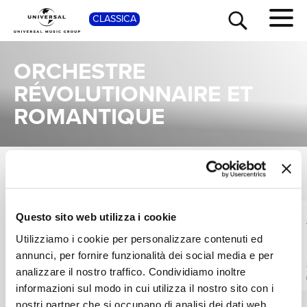
SHOP
CLASSICA
ORCHESTRE
RÉVOLUTIONNAIRE ET
ROMANTIQUE
TOUR
NEWS
ALBUM
VEDI TUTTI
Una raccolta completa degli album di Orchestre Révolutionnaire et Romantique, dalle prime produzioni ai successi più recenti.
RICERCA
Questo sito web utilizza i cookie
MONTEVERDI CHOIR,
ROBERT LEVIN,
ORCHESTRE
ORCHESTRE
Utilizziamo i cookie per personalizzare contenuti ed
RÉVOLUTIONNAIRE
RÉVOLUTIONNAIRE
Fauré: Requiem /
Beethoven: Piano
CHI SIAMO
annunci, per fornire funzionalità dei social media e per
ET ROMANTIQUE,
ET ROMANTIQUE,
Debussy: Trois
Concerto No.5 In E
analizzare il nostro traffico. Condividiamo inoltre
JOHN ELIOT
JOHN ELIOT
chansons de Charles
Flat Op. 73
Digitale
Digitale
GARDINER
GARDINER
d'Orléans / Saint-
"Emperor"; Choral
informazioni sul modo in cui utilizza il nostro sito con i
Saëns: Calme des
Fantasy
nostri partner che si occupano di analisi dei dati web,