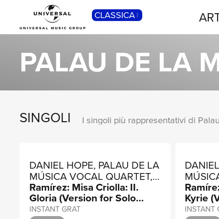
ART
CLASSICA
POP
Pop, Rock, Hip Hop, Rap, Trap, R’n’b,
PALAU DE LA 
Cantautori, Dance...
SINGOLI
DANIEL HOPE, PALAU DE LA
DANIEL
MÚSICA VOCAL QUARTET,
MÚSIC
Ramírez: Misa Criolla: II.
Ramírez:
MICHAEL METZLER
MICHA
Gloria (Version for Solo
Kyrie (
Violin, Vocal Quartet,
Violin,
INSTANT GRAT
INSTANT