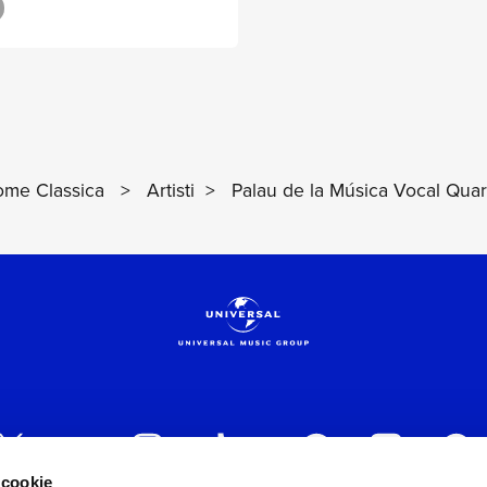
ion and String
tra)
me Classica
>
Artisti
>
Palau de la Música Vocal Quar
 cookie