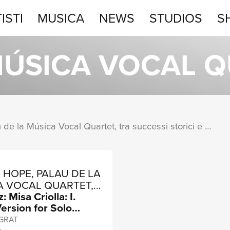
ISTI
MUSICA
NEWS
STUDIOS
S
STUDIOS
MÚSICA VOCAL 
SHOP
I singoli più rappresentativi di Palau de la Música Vocal Quartet, tra successi storici e nuove uscite.
 HOPE, PALAU DE LA
A VOCAL QUARTET,
 Misa Criolla: I.
EL METZLER
Version for Solo
 Vocal Quartet,
 GRAT