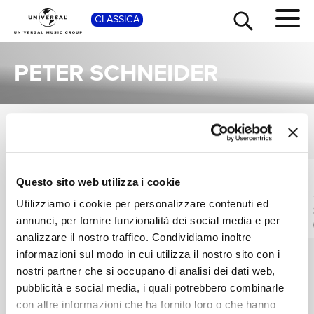
SHOP
CLASSICA
PETER SCHNEIDER
ALBUM
TOUR
NEWS
VEDI TUTTI
Una raccolta completa degli album di Peter Schneider, dalle prime produzioni ai successi più recenti.
PETER SCHNEIDER,
PETER SCHNEIDER,
Questo sito web utilizza i cookie
RICERCA
BAYREUTH FESTIVAL
PAUL FREY, CHERYL
Utilizziamo i cookie per personalizzare contenuti ed
ORCHESTRA
STUDER
Wagner: Lohengrin
Wagner: Lohengrin
(Highlights)
annunci, per fornire funzionalità dei social media e per
Digitale
CHI SIAMO
analizzare il nostro traffico. Condividiamo inoltre
Digitale
informazioni sul modo in cui utilizza il nostro sito con i
nostri partner che si occupano di analisi dei dati web,
CONTATTI
pubblicità e social media, i quali potrebbero combinarle
con altre informazioni che ha fornito loro o che hanno