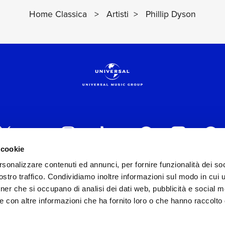
Home Classica
>
Artisti
>
Phillip Dyson
 cookie
rsonalizzare contenuti ed annunci, per fornire funzionalità dei soc
 ITALIA s.r.l. (Società con unico socio) | Via Nervesa, 2
stro traffico. Condividiamo inoltre informazioni sul modo in cui ut
30154 Iscritta al REA di Milano con il numero 966135 in 
tner che si occupano di analisi dei dati web, pubblicità e social m
Capitale sociale Euro 2.000.000 interamente versato.
e con altre informazioni che ha fornito loro o che hanno raccolto
st practices in tema di corporate compliance ed al fine di mig
modello di gestione e organizzazione ex d.lgs. 231/2001 e 