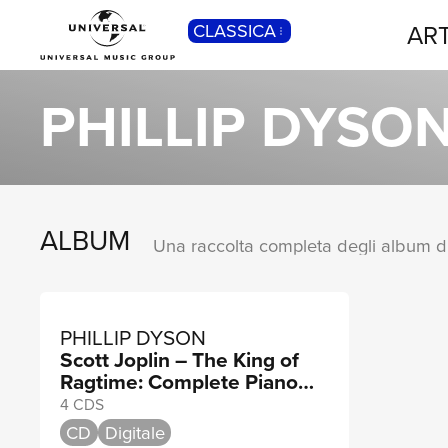
ART
CLASSICA
POP
Pop, Rock, Hip Hop, Rap, Trap, R’n’b,
PHILLIP DYSO
Cantautori, Dance...
ALBUM
PHILLIP DYSON
Scott Joplin – The King of
Ragtime: Complete Piano
Works
4 CDS
CD
Digitale