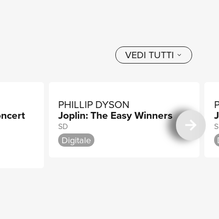
VEDI TUTTI
PHILLIP DYSON
oncert
Joplin: The Easy Winners
J
SD
S
Digitale