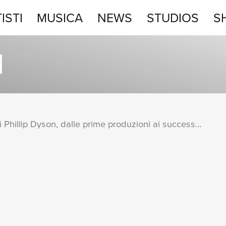
ISTI
MUSICA
NEWS
STUDIOS
S
STUDIOS
N
SHOP
Una raccolta completa degli album di Phillip Dyson, dalle prime produzioni ai successi più recenti.