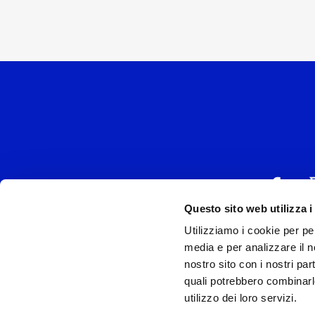
Questo sito web utilizza i
Utilizziamo i cookie per pe
UNIVERSAL MUSIC
media e per analizzare il no
P.IVA IT038027
nostro sito con i nostri par
quali potrebbero combinarl
Universal Music Italia, nel rispetto delle be
utilizzo dei loro servizi.
si è dotata di un 