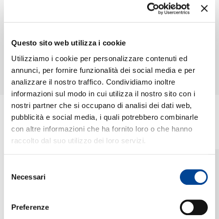
RICERCA
MARIA AGRESTA,
PIOTR BECZALA,
DANIELA
ORCHESTRE DE
CHI SIAMO
Questo sito web utilizza i cookie
BARCELLONA, PIOTR
L'OPERA NATIONAL
Verdi: Messa da
Bizet: Carmen / Act
BECZALA
DE LYON, ALAIN
Requiem: I. Requiem
2, "La fleur que tu
Utilizziamo i cookie per personalizzare contenuti ed
ALTINOGLU
m'avais jetée"
LIVE / INSTANT GRAT
Digitale
annunci, per fornire funzionalità dei social media e per
Digitale
analizzare il nostro traffico. Condividiamo inoltre
CONTATTI
informazioni sul modo in cui utilizza il nostro sito con i
nostri partner che si occupano di analisi dei dati web,
pubblicità e social media, i quali potrebbero combinarle
ULTIME NEWS
con altre informazioni che ha fornito loro o che hanno
NEWSLETTER
raccolto dal suo utilizzo dei loro servizi.
29.05.2013
Diapason d'oro per
Selezione
Piotr Beczala e il suo
Necessari
del
"Heart's delight"
consenso
"Heart's delight", l'album-
Preferenze
tributo a Richard Tauber di
Piotr Beczala, si aggiudica