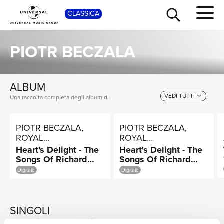
CLASSICA
SHOP
PIOTR BECZALA
ALBUM
VEDI TUTTI
Una raccolta completa degli album di Piotr Beczala, dalle prime produzioni ai successi più recenti.
PIOTR BECZALA,
PIOTR BECZALA,
ROYAL
ROYAL
PHILHARMONIC
PHILHARMONIC
Heart's Delight - The
Heart's Delight - The
ORCHESTRA,
ORCHESTRA,
Songs Of Richard
Songs Of Richard
TOUR
NEWS
LUKASZ BOROWICZ
ŁUKASZ BOROWICZ
Tauber
Tauber
Digitale
Digitale
SINGOLI
I singoli più rappresentativi di Piotr Beczala, tra successi storici e nuove uscite.