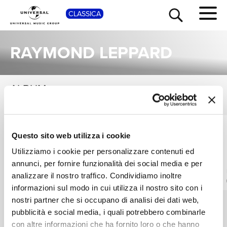
SHOP
CLASSICA
RAYMOND LEPPARD
ALBUM
VEDI TUTTI
TOUR
NEWS
Una raccolta completa degli album di Raymond Leppard, dalle prime produzioni ai successi più recenti.
ENGLISH CHAMBER
ELLY AMELING,
RICERCA
Questo sito web utilizza i cookie
ORCHESTRA, NEW
ENGLISH CHAMBER
PHILHARMONIA
ORCHESTRA,
Handel: Overtures
Elly Ameling sings
Utilizziamo i cookie per personalizzare contenuti ed
ORCHESTRA,
RAYMOND LEPPARD
Handel
Digitale
annunci, per fornire funzionalità dei social media e per
RAYMOND LEPPARD
CHI SIAMO
ELLY AMELING – THE PHILIPS RECITALS, VOL. 2
analizzare il nostro traffico. Condividiamo inoltre
Digitale
informazioni sul modo in cui utilizza il nostro sito con i
nostri partner che si occupano di analisi dei dati web,
CONTATTI
pubblicità e social media, i quali potrebbero combinarle
con altre informazioni che ha fornito loro o che hanno