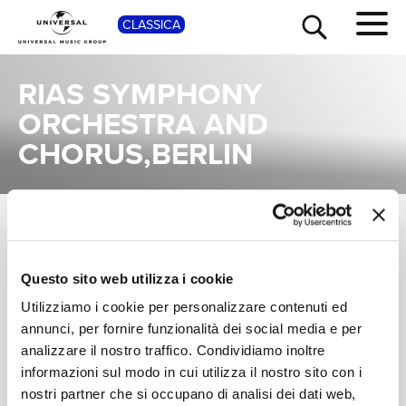
SHOP
CLASSICA
RIAS SYMPHONY
ORCHESTRA AND
CHORUS,BERLIN
TOUR
NEWS
ALBUM
Una raccolta completa degli album di Rias Symphony Orchestra And Chorus,Berlin, dalle prime produzioni ai successi più recenti.
RICERCA
Questo sito web utilizza i cookie
FERENC FRICSAY,
RIAS KAMMERCHOR,
Utilizziamo i cookie per personalizzare contenuti ed
RIAS SYMPHONY
CHI SIAMO
Wagner: Der
annunci, per fornire funzionalità dei social media e per
ORCHESTRA AND
Fliegende Holländer
analizzare il nostro traffico. Condividiamo inoltre
CHORUS,BERLIN
Digitale
informazioni sul modo in cui utilizza il nostro sito con i
nostri partner che si occupano di analisi dei dati web,