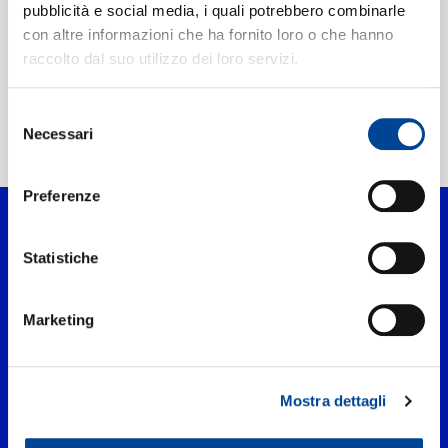
CONTATTI
pubblicità e social media, i quali potrebbero combinarle
con altre informazioni che ha fornito loro o che hanno
raccolto dal suo utilizzo dei loro servizi.
NEWSLETTER
Selezione
Home Classica
>
Artisti
Necessari
del
>
Rias Symphony Orchestra And Chorus,Berlin
consenso
Preferenze
Statistiche
Marketing
Mostra dettagli
UNIVERSAL MUSIC ITALIA s.r.l. (Società con unico socio) | Via