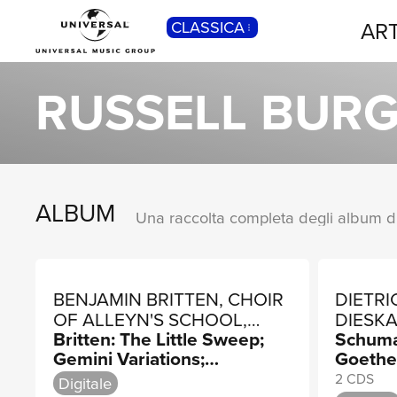
ART
CLASSICA
POP
Pop, Rock, Hip Hop, Rap, Trap, R’n’b,
RUSSELL BUR
Cantautori, Dance...
ALBUM
BENJAMIN BRITTEN, CHOIR
DIETRI
OF ALLEYN'S SCHOOL,
DIESKA
Britten: The Little Sweep;
Schuma
ENGLISH OPERA GROUP
HARWO
Gemini Variations;
Goethe
ORCHESTRA
QUIRK
Children's Crusade
2 CDS
Digitale