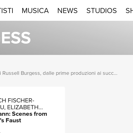
ISTI
MUSICA
NEWS
STUDIOS
S
STUDIOS
GESS
SHOP
Una raccolta completa degli album di Russell Burgess, dalle prime produzioni ai successi più recenti.
CH FISCHER-
U, ELIZABETH
nn: Scenes from
OD, JOHN SHIRLEY-
's Faust