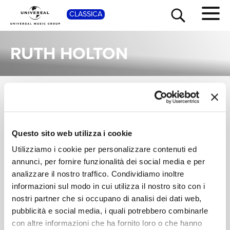
SHOP
CLASSICA
RUTH HOLTON
ALBUM
TOUR
NEWS
Una raccolta completa degli album di Ruth Holton, dalle prime produzioni ai successi più recenti.
THE MONTEVERDI
RUTH HOLTON,
Questo sito web utilizza i cookie
RICERCA
CHOIR, ENGLISH
MICHAEL CHANCE,
Utilizziamo i cookie per personalizzare contenuti ed
BAROQUE
ANTHONY ROLFE
Bach, J.S.: Cantatas
Bach, J.S.: Cantatas
SOLOISTS, JOHN
JOHNSON
for the 27th Sunday
BWV 140 & 147
annunci, per fornire funzionalità dei social media e per
CHI SIAMO
ELIOT GARDINER
after Trinity, BWV 140
analizzare il nostro traffico. Condividiamo inoltre
Digitale
Digitale
& for the Feast of the
informazioni sul modo in cui utilizza il nostro sito con i
Visitation of Mary (2
nostri partner che si occupano di analisi dei dati web,
July), BWV 147
CONTATTI
pubblicità e social media, i quali potrebbero combinarle
con altre informazioni che ha fornito loro o che hanno