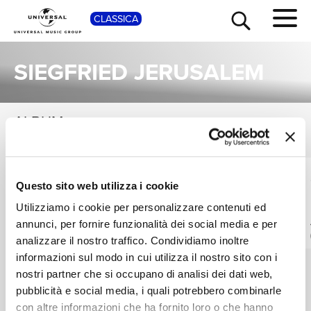
SHOP
CLASSICA
SIEGFRIED JERUSALEM
ALBUM
VEDI TUTTI
TOUR
NEWS
Una raccolta completa degli album di Siegfried Jerusalem, dalle prime produzioni ai successi più recenti.
SIR GEORG SOLTI,
RICCARDO CHAILLY,
RICERCA
Questo sito web utilizza i cookie
SIEGFRIED
SUSAN DUNN,
JERUSALEM,
SIEGFRIED
Liszt: A Faust
Schoenberg:
Utilizziamo i cookie per personalizzare contenuti ed
CHICAGO
JERUSALEM
Symphony
Gurrelieder
annunci, per fornire funzionalità dei social media e per
SYMPHONY
CHI SIAMO
Digitale
Digitale
analizzare il nostro traffico. Condividiamo inoltre
CHORUS
informazioni sul modo in cui utilizza il nostro sito con i
nostri partner che si occupano di analisi dei dati web,
CONTATTI
pubblicità e social media, i quali potrebbero combinarle
con altre informazioni che ha fornito loro o che hanno