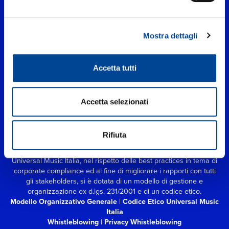
Mostra dettagli
Accetta tutti
Accetta selezionati
UNIVERSAL MUSIC ITALIA s.r.l. (Società con unico socio) | Via
Nervesa, 21 - 20139 Milano
P.IVA IT03802730154 Iscritta al REA di Milano con il numero
Rifiuta
966135 in data 29/06/1977
Capitale sociale Euro 2.000.000
interamente versato.
Universal Music Italia, nel rispetto delle best practices in tema di
corporate compliance ed al fine di migliorare i rapporti con tutti
gli stakeholders,
si è dotata di un modello di gestione e
organizzazione ex d.lgs. 231/2001 e di un codice etico.
Modello Organizzativo Generale
|
Codice Etico Universal Music
Italia
Whistleblowing
|
Privacy Whistleblowing