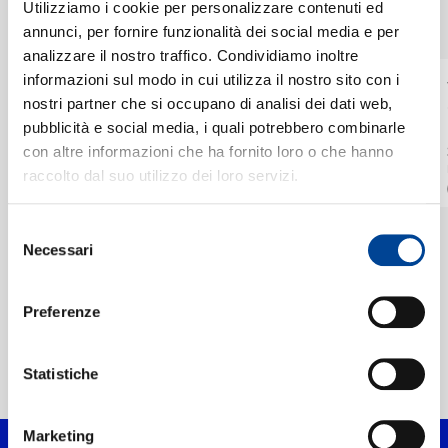
SINGOLI
CHI SIAMO
Utilizziamo i cookie per personalizzare contenuti ed
VEDI TUTTI
I singoli più rappresentativi di The Philadelphia Orchestra, tra successi storici e nuove uscite.
annunci, per fornire funzionalità dei social media e per
analizzare il nostro traffico. Condividiamo inoltre
informazioni sul modo in cui utilizza il nostro sito con i
THE PHILADELPHIA
THE PHILADELPHIA
CONTATTI
nostri partner che si occupano di analisi dei dati web,
ORCHESTRA,
ORCHESTRA,
YANNICK NÉZET-
YANNICK NÉZET-
Dawson: Negro Folk
Price: Symphony No.
pubblicità e social media, i quali potrebbero combinarle
SÉGUIN
SÉGUIN
Symphony: III. O, Le'
4 in D Minor: III.
con altre informazioni che ha fornito loro o che hanno
Me Shine, Shine Like
Juba. Allegro
INSTANT GRAT
INSTANT GRAT
raccolto dal suo utilizzo dei loro servizi.
a Morning Star!
NEWSLETTER
Digitale
Digitale
Selezione
Necessari
del
consenso
Preferenze
Home Classica
>
Artisti
Statistiche
>
The Philadelphia Orchestra
Marketing