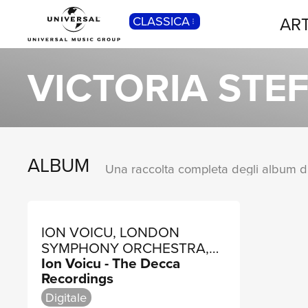
ART
CLASSICA
POP
Pop, Rock, Hip Hop, Rap, Trap, R’n’b,
VICTORIA STE
Cantautori, Dance...
ALBUM
ION VOICU, LONDON
SYMPHONY ORCHESTRA,
Ion Voicu - The Decca
RAFAEL FRÜHBECK DE
Recordings
BURGOS
Digitale