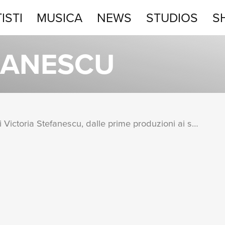
ISTI
MUSICA
NEWS
STUDIOS
S
STUDIOS
FANESCU
SHOP
Una raccolta completa degli album di Victoria Stefanescu, dalle prime produzioni ai successi più recenti.