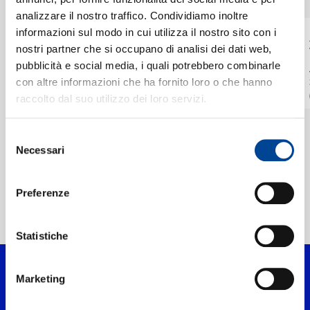
CHI SIAMO
analizzare il nostro traffico. Condividiamo inoltre
informazioni sul modo in cui utilizza il nostro sito con i
JOE HISAISHI,
RENAUD CAPUÇON,
nostri partner che si occupano di analisi dei dati web,
WIENER
WIENER
CONTATTI
SYMPHONIKER
SYMPHONIKER, PETR
Mládí
R. Strauss: Violin
pubblicità e social media, i quali potrebbero combinarle
POPELKA
Concerto in D Minor,
con altre informazioni che ha fornito loro o che hanno
Digitale
Op. 8: II. Lento ma
INSTANT GRAT
raccolto dal suo utilizzo dei loro servizi.
non troppo
Digitale
NEWSLETTER
Selezione
Necessari
del
consenso
Preferenze
Home Classica
>
Artisti
>
Wiener Symphoniker
Statistiche
Marketing