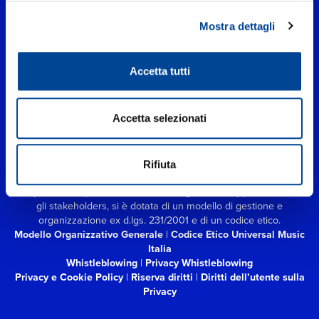
Mostra dettagli
Accetta tutti
UNIVERSAL MUSIC ITALIA s.r.l. (Società con unico socio) | Via
Accetta selezionati
Nervesa, 21 - 20139 Milano
P.IVA IT03802730154 Iscritta al REA di Milano con il numero
966135 in data 29/06/1977
Capitale sociale Euro 2.000.000
interamente versato.
Rifiuta
Universal Music Italia, nel rispetto delle best practices in tema di
corporate compliance ed al fine di migliorare i rapporti con tutti
gli stakeholders,
si è dotata di un modello di gestione e
organizzazione ex d.lgs. 231/2001 e di un codice etico.
Modello Organizzativo Generale
|
Codice Etico Universal Music
Italia
Whistleblowing
|
Privacy Whistleblowing
Privacy e Cookie Policy
|
Riserva diritti
|
Diritti dell’utente sulla
Privacy