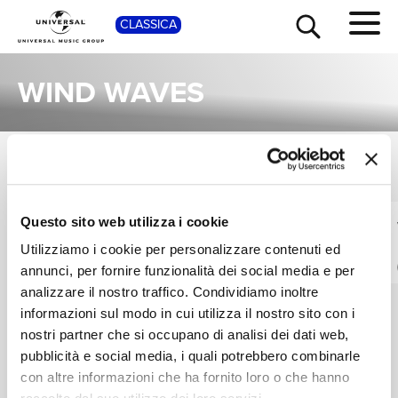
SHOP
CLASSICA
WIND WAVES
SINGOLI
TOUR
NEWS
VEDI TUTTI
I singoli più rappresentativi di Wind Waves, tra successi storici e nuove uscite.
Questo sito web utilizza i cookie
WIND WAVES
WIND WAVES
RICERCA
Dream Waves
Tranquil Waves
Utilizziamo i cookie per personalizzare contenuti ed
(Ocean)
Digitale
annunci, per fornire funzionalità dei social media e per
Digitale
CHI SIAMO
analizzare il nostro traffico. Condividiamo inoltre
informazioni sul modo in cui utilizza il nostro sito con i
nostri partner che si occupano di analisi dei dati web,
CONTATTI
pubblicità e social media, i quali potrebbero combinarle
con altre informazioni che ha fornito loro o che hanno