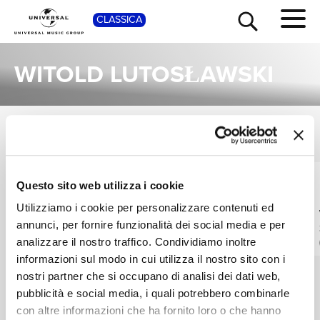
SHOP
CLASSICA
WITOLD LUTOSŁAWSKI
ALBUM
TOUR
NEWS
VEDI TUTTI
Una raccolta completa degli album di Witold Lutosławski, dalle prime produzioni ai successi più recenti.
WITOLD
WITOLD
Questo sito web utilizza i cookie
RICERCA
LUTOSŁAWSKI,
LUTOSŁAWSKI,
Utilizziamo i cookie per personalizzare contenuti ed
DIETRICH FISCHER-
SYMPHONIEORCHESTER
Lutoslawski:
Lutoslawski: Cello
DIESKAU, BERLINER
DES BAYERISCHEN
Symphony No. 3; Les
Concerto; Concerto
annunci, per fornire funzionalità dei social media e per
CHI SIAMO
PHILHARMONIKER
RUNDFUNKS
espaces du sommeil
For Oboe & Harp;
analizzare il nostro traffico. Condividiamo inoltre
Digitale
Digitale
Dance Preludes
informazioni sul modo in cui utilizza il nostro sito con i
nostri partner che si occupano di analisi dei dati web,
CONTATTI
pubblicità e social media, i quali potrebbero combinarle
con altre informazioni che ha fornito loro o che hanno