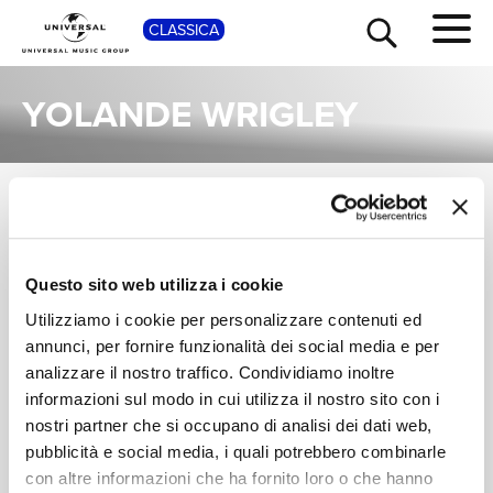
SHOP
CLASSICA
YOLANDE WRIGLEY
ALBUM
TOUR
NEWS
Una raccolta completa degli album di Yolande Wrigley, dalle prime produzioni ai successi più recenti.
BERNARD GREGOR-
BERNARD GREGOR-
Questo sito web utilizza i cookie
RICERCA
SMITH, YOLANDE
SMITH, YOLANDE
Utilizziamo i cookie per personalizzare contenuti ed
WRIGLEY
WRIGLEY
Cello Romance
Bax: The Complete
Works for Cello &
annunci, per fornire funzionalità dei social media e per
Digitale
CHI SIAMO
Piano
analizzare il nostro traffico. Condividiamo inoltre
Digitale
informazioni sul modo in cui utilizza il nostro sito con i
nostri partner che si occupano di analisi dei dati web,
CONTATTI
pubblicità e social media, i quali potrebbero combinarle
con altre informazioni che ha fornito loro o che hanno