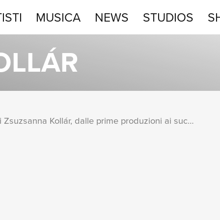
ISTI
MUSICA
NEWS
STUDIOS
S
STUDIOS
OLLÁR
SHOP
Una raccolta completa degli album di Zsuzsanna Kollár, dalle prime produzioni ai successi più recenti.