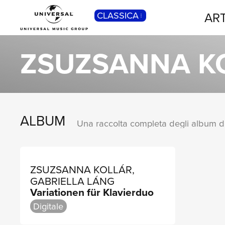
ART
CLASSICA
POP
Pop, Rock, Hip Hop, Rap, Trap, R’n’b,
ZSUZSANNA K
Cantautori, Dance...
ALBUM
ZSUZSANNA KOLLÁR,
GABRIELLA LÁNG
Variationen für Klavierduo
Digitale