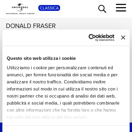
CLASSICA
SHOP
DONALD FRASER
JESSYE NORMAN,
AMERICAN BOY
CHOIR, NEW YORK
Christmastide
Questo sito web utilizza i cookie
TOUR
NEWS
CHORAL SOCIETY
Digitale
Utilizziamo i cookie per personalizzare contenuti ed
annunci, per fornire funzionalità dei social media e per
RICERCA
CHI SIAMO
analizzare il nostro traffico. Condividiamo inoltre
informazioni sul modo in cui utilizza il nostro sito con i
nostri partner che si occupano di analisi dei dati web,
CONTATTI
pubblicità e social media, i quali potrebbero combinarle
con altre informazioni che ha fornito loro o che hanno
Home Classica
>
Donald Fraser
NEWSLETTER
raccolto dal suo utilizzo dei loro servizi.