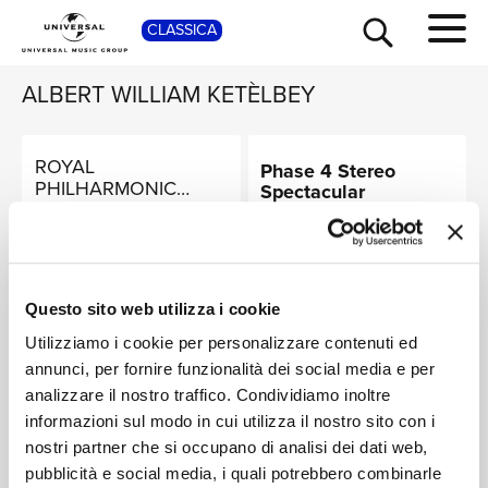
SHOP
CLASSICA
ALBERT WILLIAM KETÈLBEY
ROYAL
Phase 4 Stereo
PHILHARMONIC
Spectacular
ORCHESTRA, ERIC
The Immortal Works
TOUR
NEWS
Digitale
ROGERS
Of Ketelbey
Digitale
RICERCA
Questo sito web utilizza i cookie
THE BAND OF THE
THE NEW
Utilizziamo i cookie per personalizzare contenuti ed
GRENADIER GUARDS
SYMPHONY
annunci, per fornire funzionalità dei social media e per
ORCHESTRA OF
The World of the
The World of Ketèlby
CHI SIAMO
LONDON, ROBERT
Military Band
analizzare il nostro traffico. Condividiamo inoltre
Digitale
SHARPLES, THE NEW
informazioni sul modo in cui utilizza il nostro sito con i
Digitale
SYMPHONY
nostri partner che si occupano di analisi dei dati web,
CONTATTI
ORCHESTRA OF
pubblicità e social media, i quali potrebbero combinarle
LONDON