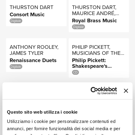
NEWS
Viennese Classical
THURSTON DART
THURSTON DART,
Period; Biedermeier
MAURICE ANDRÉ,
Consort Music
Period
PIERRE COLOMBO
Royal Brass Music
Digitale
Digitale
RICERCA
ANTHONY ROOLEY,
PHILIP PICKETT,
JAMES TYLER
MUSICIANS OF THE
GLOBE
Renaissance Duets
Philip Pickett:
Shakespeare's
Digitale
Musick
CHI
CD
CHRISTOPHER
MUSICA RESERVATA,
HOGWOOD, THE
MICHAEL MORROW,
ACADEMY OF
PURCELL CONSORT
Music from the Time
The Tudors:
ANCIENT MUSIC
OF VOICES
of Elizabeth I
Metaphysical
SIAMO
Questo sito web utilizza i cookie
Tobacco
Digitale
Digitale
Utilizziamo i cookie per personalizzare contenuti ed
annunci, per fornire funzionalità dei social media e per