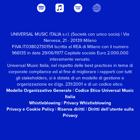
UNIVERSAL MUSIC ITALIA s.r.l. (Società con unico socio) | Via
Nervesa, 21 - 20139 Milano
P.IVA IT03802730154 Iscritta al REA di Milano con il numero
966135 in data 29/06/1977
Capitale sociale Euro 2.000.000
interamente versato.
Universal Music Italia, nel rispetto delle best practices in tema di
corporate compliance ed al fine di migliorare i rapporti con tutti
gli stakeholders,
si è dotata di un modello di gestione e
organizzazione ex d.lgs. 231/2001 e di un codice etico.
Modello Organizzativo Generale
|
Codice Etico Universal Music
Italia
Whistleblowing
|
Privacy Whistleblowing
Privacy e Cookie Policy
|
Riserva diritti
|
Diritti dell’utente sulla
Privacy