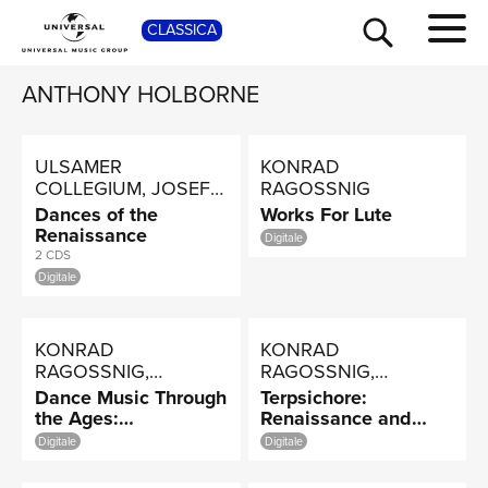
SHOP
CLASSICA
ANTHONY HOLBORNE
ULSAMER
KONRAD
COLLEGIUM, JOSEF
RAGOSSNIG
ULSAMER
Dances of the
Works For Lute
Renaissance
Digitale
2 CDS
Digitale
TOUR
KONRAD
KONRAD
RAGOSSNIG,
RAGOSSNIG,
ULSAMER
ULSAMER
Dance Music Through
Terpsichore:
COLLEGIUM,
COLLEGIUM, JOSEF
the Ages:
Renaissance and
ENSEMBLE EDUARD
ULSAMER
Renaissance; Early
Early Baroque Dance
Digitale
Digitale
MELKUS
Baroque; High
Music
Baroque; Rococo;