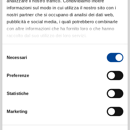
analizzare il nostro traffico. Condividiamo inoltre
PURCELL CONSORT
MUSICIANS OF THE
OF VOICES, ROBERT
GLOBE, PHILIP
informazioni sul modo in cui utilizza il nostro sito con i
SPENCER, JEREMY
PICKETT
The Tudors - I Love,
Ben Jonson's The
nostri partner che si occupano di analisi dei dati web,
CONTATTI
BRETT
Alas
Masque Of Oberon
pubblicità e social media, i quali potrebbero combinarle
Digitale
Digitale
con altre informazioni che ha fornito loro o che hanno
raccolto dal suo utilizzo dei loro servizi.
THE LONDON
Various: The World of
GABRIELI BRASS
Selezione
Elizabethan Music
NEWSLETT
ENSEMBLE
Necessari
The Baroque Brass
del
Digitale
Collection
consenso
Digitale
Preferenze
GUILDHALL WAITS,
KONRAD
Statistiche
THE CONSORT OF
RAGOSSNIG
MUSICKE, TREVOR
Holborne: Pavans
Lautenmusik der
JONES
And Galliards
Renaissance
Marketing
AUSTRALIAN ELOQUENCE DIGITAL
AUDIOR
Digitale
Digitale