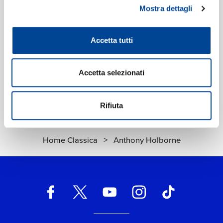
Mostra dettagli
GÖRAN SÖLLSCHER
ANDREAS SCHOLL,
EDIN KARAMAZOV,
The Renaissance
MARCUS MÄRKL
Album
Andreas Scholl -
Accetta tutti
Robert Dowland's "A
Digitale
Musicall Banquet"
Digitale
Accetta selezionati
Rifiuta
Home Classica
>
Anthony Holborne