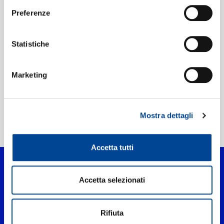
MAGDALENA
Preferenze
KOŽENÁ, GRAHAM
JOHNSON
Dvorák / Janácek /
Martinu: Love Songs
Statistiche
Digitale
Marketing
Mostra dettagli
Home Classica
>
Bohuslav Martinu
Accetta tutti
Accetta selezionati
Rifiuta