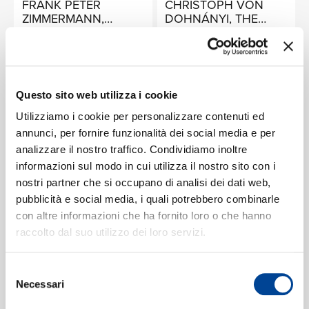
FRANK PETER
CHRISTOPH VON
ZIMMERMANN,
DOHNÁNYI, THE
HEINRICH SCHIFF
CLEVELAND
Honegger/ Martinu/
Bartók: Music for
RICERCA
ORCHESTRA
Bach/ Pintscher/
Strings, Percussion
Ravel
and Celesta /
Digitale
Digitale
Martinu: Concerto for
String Quartet &
Questo sito web utilizza i cookie
Orchestra / Janácek:
HEINZ HOLLIGER,
JÁNOS STARKER,
CHI SIAMO
Capriccio
Utilizziamo i cookie per personalizzare contenuti ed
URSULA HOLLIGER,
GYÖRGY SEBÖK
annunci, per fornire funzionalità dei social media e per
AURÈLE NICOLET
Honegger: Concerto
Bartók / Chopin /
da camera / Martinů:
Debussy /
analizzare il nostro traffico. Condividiamo inoltre
Oboe Concerto /
Mendelssohn: Cello
informazioni sul modo in cui utilizza il nostro sito con i
Digitale
Digitale
Martin: Trois danses;
Sonatas &c
nostri partner che si occupano di analisi dei dati web,
CONTATTI
Petite complainte;
pubblicità e social media, i quali potrebbero combinarle
Pièce brève
ST. PAUL CHAMBER
PATRICE
con altre informazioni che ha fornito loro o che hanno
ORCHESTRA,
FONTANAROSA
raccolto dal suo utilizzo dei loro servizi.
CHRISTOPHER
Martinu: Sinfonietta
Portraits
HOGWOOD
'La Jolla'/La revue de
Digitale
NEWSLETTER
cuisine, etc.
Selezione
Digitale
Necessari
del
consenso