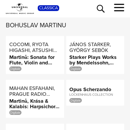
SHOP
CLASSICA
BOHUSLAV MARTINU
COCOMI, RYOTA
JÁNOS STARKER,
HIGASHI, ATSUSHI
GYÖRGY SEBÖK
YAMANAKA
Martinů: Sonata for
Starker Plays Works
Flute, Violin and
by Mendelssohn,
Piano, H. 254: I.
Martinu, Chopin,
Digitale
Digitale
Allegro poco
Debussy, Bartok and
moderato
Weiner (The Mercury
TOUR
Masters, Vol. 5)
MAHAN ESFAHANI,
Opus Scherzando
PRAGUE RADIO
LOCKENHAUS COLLECTION
SYMPHONY
Martinů, Krása &
Digitale
ORCHESTRA,
Kalabis: Harpsichord
ALEXANDER
Concertos
Digitale
NEWS
LIEBREICH