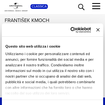
CLASSICA
SHOP
FRANTIŠEK KMOCH
ANDRÉ RIEU
André Rieu at
Schönbrunn, Vienna
Questo sito web utilizza i cookie
TOUR
NEWS
Digitale
Utilizziamo i cookie per personalizzare contenuti ed
annunci, per fornire funzionalità dei social media e per
RICERCA
CHI SIAMO
analizzare il nostro traffico. Condividiamo inoltre
informazioni sul modo in cui utilizza il nostro sito con i
nostri partner che si occupano di analisi dei dati web,
CONTATTI
pubblicità e social media, i quali potrebbero combinarle
con altre informazioni che ha fornito loro o che hanno
Home Classica
>
František Kmoch
NEWSLETTER
raccolto dal suo utilizzo dei loro servizi.