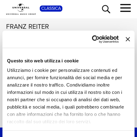
CLASSICA
SHOP
FRANZ REITER
WIENER
SÄNGERKNABEN,
UWE CHRISTIAN
Christmas in Vienna
Questo sito web utilizza i cookie
TOUR
NEWS
HARRER
Digitale
Utilizziamo i cookie per personalizzare contenuti ed
annunci, per fornire funzionalità dei social media e per
RICERCA
CHI SIAMO
analizzare il nostro traffico. Condividiamo inoltre
informazioni sul modo in cui utilizza il nostro sito con i
nostri partner che si occupano di analisi dei dati web,
CONTATTI
pubblicità e social media, i quali potrebbero combinarle
con altre informazioni che ha fornito loro o che hanno
Home Classica
>
Franz Reiter
NEWSLETTER
raccolto dal suo utilizzo dei loro servizi.