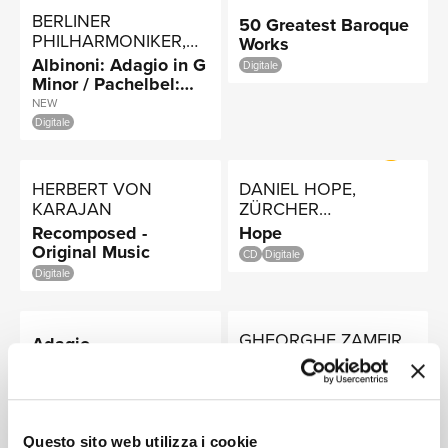
NEWS
BERLINER
50 Greatest Baroque
PHILHARMONIKER,
Works
HERBERT VON
Albinoni: Adagio in G
Digitale
KARAJAN
Minor / Pachelbel:
Canon
NEW
Digitale
RICERCA
HERBERT VON
DANIEL HOPE,
KARAJAN
ZÜRCHER
KAMMERORCHESTER
Recomposed -
Hope
Original Music
CD
Digitale
Digitale
CHI
GHEORGHE ZAMFIR
Adagio -
Entspannung pur
Weihnachtskonzert
für Panflöte
Digitale
Digitale
Questo sito web utilizza i cookie