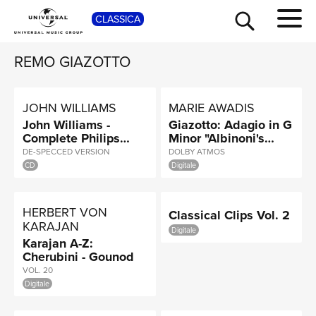
SHO
CLASSICA
REMO GIAZOTTO
JOHN WILLIAMS
MARIE AWADIS
John Williams -
Giazotto: Adagio in G
Complete Philips
Minor "Albinoni's
Recordings
Adagio" (Arr. Awadis
DE-SPECCED VERSION
DOLBY ATMOS
for Piano)
CD
Digitale
HERBERT VON
Classical Clips Vol. 2
TOUR
KARAJAN
Digitale
Karajan A-Z:
Cherubini - Gounod
VOL. 20
Digitale