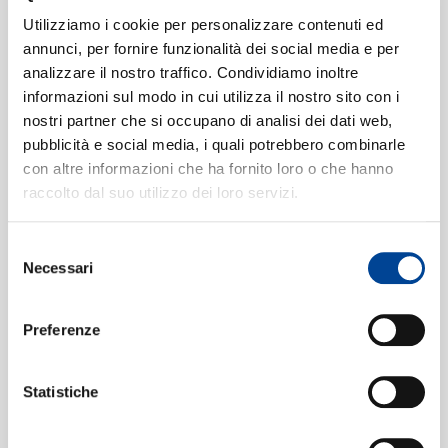
SIAMO
Adagio Vol. 2 (ELO)
Serene Spirits -
Utilizziamo i cookie per personalizzare contenuti ed
Divine Harmonies for
Digitale
annunci, per fornire funzionalità dei social media e per
Mind and Soul
2 CD'S
analizzare il nostro traffico. Condividiamo inoltre
Digitale
informazioni sul modo in cui utilizza il nostro sito con i
CONTATTI
nostri partner che si occupano di analisi dei dati web,
pubblicità e social media, i quali potrebbero combinarle
HERBERT VON
Albinoni / Corelli /
KARAJAN
con altre informazioni che ha fornito loro o che hanno
Vivaldi / Pachelbel
Spin On Classical
raccolto dal suo utilizzo dei loro servizi.
Digitale
Music 1 - Classical
Music Is Everywhere
Digitale
Selezione
NEWSLETT
Necessari
del
consenso
Con te, Gesù
Baroque - The
Essentials
Digitale
Preferenze
Digitale
Statistiche
BERLINER
Baroque Gold - 50
PHILHARMONIKER,
Great Tracks