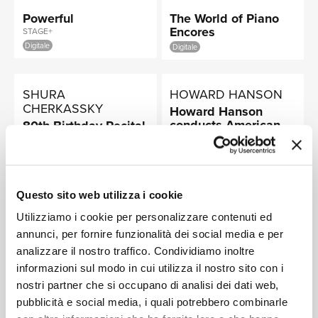
NEWS
Powerful
The World of Piano
Encores
STAGE+
Digitale
Digitale
RICERCA
SHURA
HOWARD HANSON
CHERKASSKY
Howard Hanson
conducts American
80th Birthday Recital
Masterworks
from Carnegie Hall
5 CDS
Digitale
Digitale
CHI SIAMO
Questo sito web utilizza i cookie
EASTMAN WIND
BENJAMIN
ENSEMBLE,
GROSVENOR
Utilizziamo i cookie per personalizzare contenuti ed
FREDERICK FENNELL,
Gould: West Point
Dances
annunci, per fornire funzionalità dei social media e per
A CLYDE ROLLER
Symphony/Hovhaness:
Digitale
analizzare il nostro traffico. Condividiamo inoltre
Symphony
CONTATTI
Digitale
informazioni sul modo in cui utilizza il nostro sito con i
No.4/Giannini:
Symphony No. 3
nostri partner che si occupano di analisi dei dati web,
pubblicità e social media, i quali potrebbero combinarle
BOSTON POPS
Music For Memorial