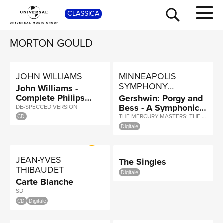
SHOP
CLASSICA
MORTON GOULD
JOHN WILLIAMS
MINNEAPOLIS
SYMPHONY
John Williams -
ORCHESTRA, ANTAL
Complete Philips
Gershwin: Porgy and
DORÁTI
Recordings
Bess - A Symphonic
DE-SPECCED VERSION
Picture; Gould:
THE MERCURY MASTERS: THE MONO RECORDINGS
CD
Spirituals
Digitale
TOUR
JEAN-YVES
The Singles
THIBAUDET
Digitale
Carte Blanche
SD
CD
Digitale