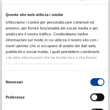
RICHARD O'NEILL,
GÖTEBORGS
ZIA HYUNSU SHIN,
SYMFONIKER, NEEME
TAEGUK MUN
JÄRVI
DUO
Music of the Northern
CHI SIAMO
Questo sito web utilizza i cookie
Lights
Digitale
2 CD'S
Utilizziamo i cookie per personalizzare contenuti ed
Digitale
annunci, per fornire funzionalità dei social media e per
analizzare il nostro traffico. Condividiamo inoltre
CONTATTI
informazioni sul modo in cui utilizza il nostro sito con i
MARI SAMUELSEN,
THE BAND OF THE
nostri partner che si occupano di analisi dei dati web,
HAKON SAMUELSEN
GRENADIER GUARDS
pubblicità e social media, i quali potrebbero combinarle
Halvorsen:
The World of the
Passacaglia For
Military Band
con altre informazioni che ha fornito loro o che hanno
Violin And Viola
NEWSLETTER
Digitale
Digitale
raccolto dal suo utilizzo dei loro servizi.
Selezione
RICHARD YONGJAE
Famous Marches
Necessari
del
O'NEILL, ALTE MUSIK
CD
KÖLN
consenso
Mysterioso
Digitale
Preferenze