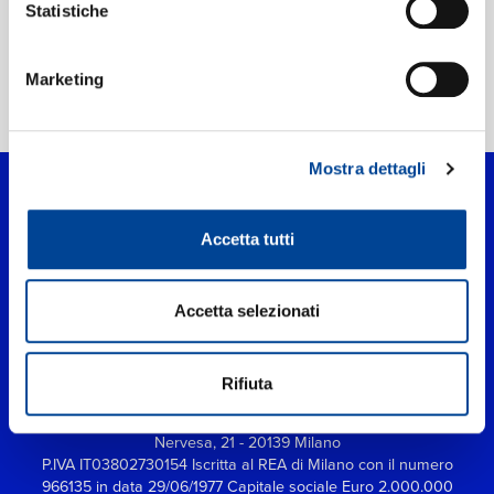
Statistiche
Marketing
Home Classica
>
Johan Halvorsen
Mostra dettagli
Accetta tutti
Accetta selezionati
Rifiuta
UNIVERSAL MUSIC ITALIA s.r.l. (Società con unico socio) | Via
Nervesa, 21 - 20139 Milano
P.IVA IT03802730154 Iscritta al REA di Milano con il numero
966135 in data 29/06/1977
Capitale sociale Euro 2.000.000