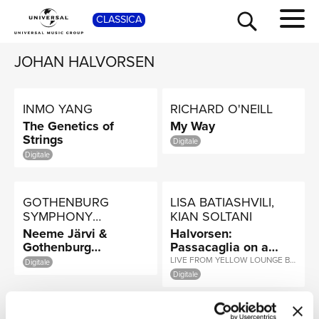
CLASSICA
SHOP
JOHAN HALVORSEN
INMO YANG
RICHARD O'NEILL
The Genetics of
My Way
Strings
Digitale
Digitale
GOTHENBURG
LISA BATIASHVILI,
SYMPHONY
KIAN SOLTANI
TOUR
NEWS
ORCHESTRA, NEEME
Neeme Järvi &
Halvorsen:
JÄRVI
Gothenburg
Passacaglia on a
Symphony Orchestra
Theme by Handel
LIVE FROM YELLOW LOUNGE BERLIN / 2018
Digitale
(Arr. For Violin &
Digitale
Cello)
RICERCA