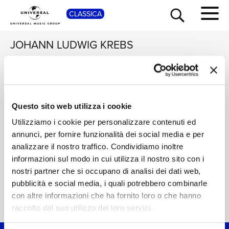
CLASSICA
SHOP
JOHANN LUDWIG KREBS
PETER HURFORD
HEINZ HOLLIGER,
CAMERATA BERN,
The Art of Peter
THOMAS FÜRI
Hurford
Graun / Krebs /
TOUR
NEWS
Questo sito web utilizza i cookie
Telemann: Oboe
2 CDS
Concertos
Digitale
Digitale
Utilizziamo i cookie per personalizzare contenuti ed
annunci, per fornire funzionalità dei social media e per
RICERCA
CHI SIAMO
analizzare il nostro traffico. Condividiamo inoltre
informazioni sul modo in cui utilizza il nostro sito con i
nostri partner che si occupano di analisi dei dati web,
CONTATTI
pubblicità e social media, i quali potrebbero combinarle
con altre informazioni che ha fornito loro o che hanno
Home Classica
>
Johann Ludwig Krebs
NEWSLETTER
raccolto dal suo utilizzo dei loro servizi.