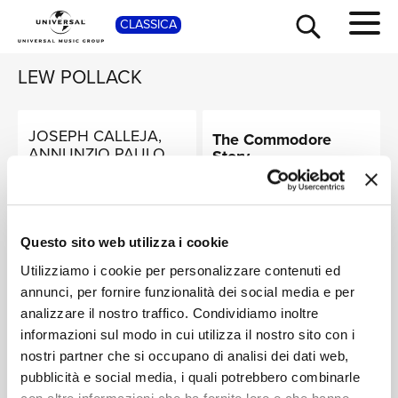
SHOP
CLASSICA
LEW POLLACK
JOSEPH CALLEJA,
The Commodore
ANNUNZIO PAULO
Story
MANTOVANI, THE
TOUR
NEWS
Charmaine
Digitale
MANTOVANI
FROM "WHAT PRICE GLORY"
ORCHESTRA
Digitale
RICERCA
Questo sito web utilizza i cookie
JOAN SUTHERLAND,
Utilizziamo i cookie per personalizzare contenuti ed
ENGLISH CHAMBER
annunci, per fornire funzionalità dei social media e per
ORCHESTRA,
CHI SIAMO
Talking Pictures
analizzare il nostro traffico. Condividiamo inoltre
RICHARD BONYNGE
Digitale
informazioni sul modo in cui utilizza il nostro sito con i
nostri partner che si occupano di analisi dei dati web,
CONTATTI
pubblicità e social media, i quali potrebbero combinarle