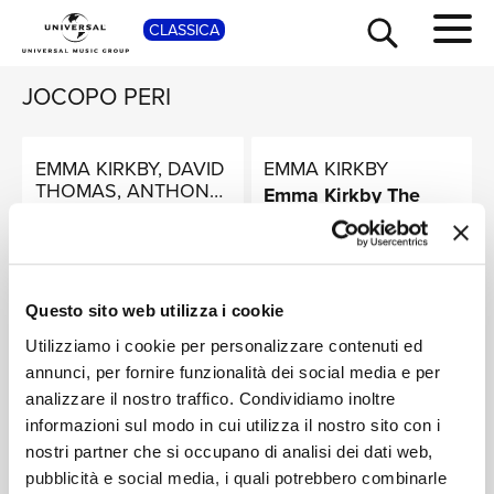
SHOP
CLASSICA
JOCOPO PERI
EMMA KIRKBY, DAVID
EMMA KIRKBY
THOMAS, ANTHONY
Emma Kirkby The
ROOLEY
Complete Recitals
Pastoral Dialogues
TOUR
NEWS
Digitale
Digitale
RICERCA
EMMA KIRKBY, DAVID
Questo sito web utilizza i cookie
THOMAS, ANTHONY
Utilizziamo i cookie per personalizzare contenuti ed
ROOLEY
Pastoral Dialogues -
annunci, per fornire funzionalità dei social media e per
Robert Jones, John
CHI SIAMO
analizzare il nostro traffico. Condividiamo inoltre
Dowland, Robert
AUSTRALIAN ELOQUENCE DIGITAL
Johnson, William
informazioni sul modo in cui utilizza il nostro sito con i
Digitale
Lawes, Sigismondo
nostri partner che si occupano di analisi dei dati web,
CONTATTI
D'India
pubblicità e social media, i quali potrebbero combinarle