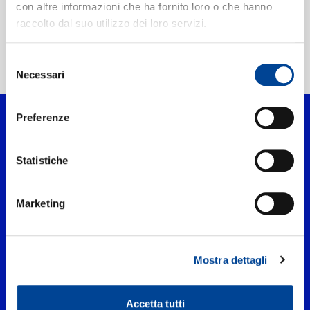
con altre informazioni che ha fornito loro o che hanno
raccolto dal suo utilizzo dei loro servizi.
NEWSLETTER
Selezione
Home Classica
>
Jocopo Peri
Necessari
del
consenso
Preferenze
Statistiche
Marketing
Mostra dettagli
UNIVERSAL MUSIC ITALIA s.r.l. (Società con unico socio) | Via
Nervesa, 21 - 20139 Milano
P.IVA IT03802730154 Iscritta al REA di Milano con il numero
966135 in data 29/06/1977
Capitale sociale Euro 2.000.000
Accetta tutti