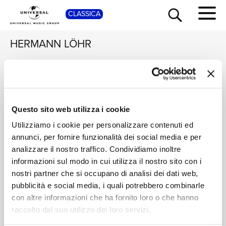
CLASSICA
SHOP
HERMANN LÖHR
JASCHA HEIFETZ
BENJAMIN LUXON,
DAVID WILLISON,
Jascha Heifetz - It
FELICITY PALMER
Ain't Necessarily So.
Victorian and
TOUR
NEWS
Legendary classic
Edwardian Ballads
Questo sito web utilizza i cookie
Digitale
and jazz studio takes
2 CDS
Utilizziamo i cookie per personalizzare contenuti ed
Digitale
annunci, per fornire funzionalità dei social media e per
RICERCA
CHI SIAMO
analizzare il nostro traffico. Condividiamo inoltre
informazioni sul modo in cui utilizza il nostro sito con i
CONTATTI
nostri partner che si occupano di analisi dei dati web,
pubblicità e social media, i quali potrebbero combinarle
con altre informazioni che ha fornito loro o che hanno
NEWSLETTER
raccolto dal suo utilizzo dei loro servizi.
Home Classica
>
Hermann Löhr