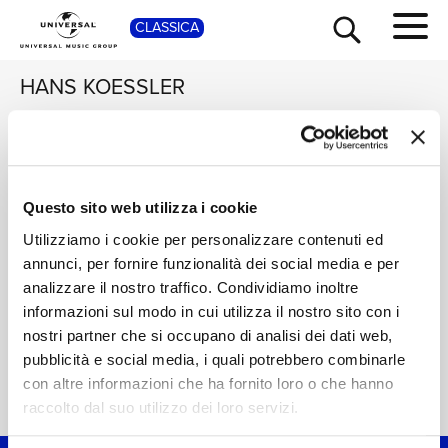
CLASSICA
SHOP
HANS KOESSLER
ZSUZSANNA
KOLLÁR, GABRIELLA
LÁNG
Variationen für
TOUR
NEWS
Questo sito web utilizza i cookie
Klavierduo
Digitale
Utilizziamo i cookie per personalizzare contenuti ed
annunci, per fornire funzionalità dei social media e per
RICERCA
CHI SIAMO
analizzare il nostro traffico. Condividiamo inoltre
informazioni sul modo in cui utilizza il nostro sito con i
CONTATTI
nostri partner che si occupano di analisi dei dati web,
pubblicità e social media, i quali potrebbero combinarle
con altre informazioni che ha fornito loro o che hanno
Home Classica
>
Hans Koessler
NEWSLETTER
raccolto dal suo utilizzo dei loro servizi.