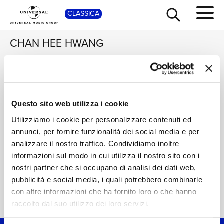
CLASSICA
SHOP
CHAN HEE HWANG
PHILIPP JUNDT,
ZÜRCHER
KAMMERORCHESTER,
Shades of Love:
TOUR
NEWS
Questo sito web utilizza i cookie
DAVID PHILIP HEFTI
Korean Drama
Soundtracks
Digitale
Utilizziamo i cookie per personalizzare contenuti ed
annunci, per fornire funzionalità dei social media e per
RICERCA
CHI SIAMO
analizzare il nostro traffico. Condividiamo inoltre
informazioni sul modo in cui utilizza il nostro sito con i
CONTATTI
nostri partner che si occupano di analisi dei dati web,
pubblicità e social media, i quali potrebbero combinarle
con altre informazioni che ha fornito loro o che hanno
Home Classica
>
Chan Hee Hwang
NEWSLETTER
raccolto dal suo utilizzo dei loro servizi.