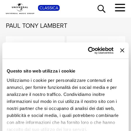
SHOP
CLASSICA
PAUL TONY LAMBERT
Peaceful Piano
Morning
Moods
PEACEFUL PIANO MOODS, VOLUME 1
TOUR
NEWS
Digitale
Digitale
Questo sito web utilizza i cookie
RICERCA
Music For
Utilizziamo i cookie per personalizzare contenuti ed
Mindfulness
annunci, per fornire funzionalità dei social media e per
Digitale
CHI SIAMO
analizzare il nostro traffico. Condividiamo inoltre
informazioni sul modo in cui utilizza il nostro sito con i
nostri partner che si occupano di analisi dei dati web,
CONTATTI
pubblicità e social media, i quali potrebbero combinarle
con altre informazioni che ha fornito loro o che hanno
raccolto dal suo utilizzo dei loro servizi.