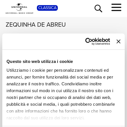
CLASSICA
SHOP
ZEQUINHA DE ABREU
BERLINER
ROLANDO
PHILHARMONIKER,
VILLAZÓN, XAVIER
DANIEL BARENBOIM
DE MAISTRE
New Year’s Eve 2001
Serenata Latina
TOUR
NEWS
from Berlin –
Questo sito web utilizza i cookie
CD
Invitation to the
LIVE / VISUAL ALBUM
Utilizziamo i cookie per personalizzare contenuti ed
Dance
Digitale
annunci, per fornire funzionalità dei social media e per
RICERCA
CHI SIAMO
analizzare il nostro traffico. Condividiamo inoltre
informazioni sul modo in cui utilizza il nostro sito con i
CONTATTI
nostri partner che si occupano di analisi dei dati web,
pubblicità e social media, i quali potrebbero combinarle
con altre informazioni che ha fornito loro o che hanno
NEWSLETTER
raccolto dal suo utilizzo dei loro servizi.
Home Classica
>
Zequinha de Abreu