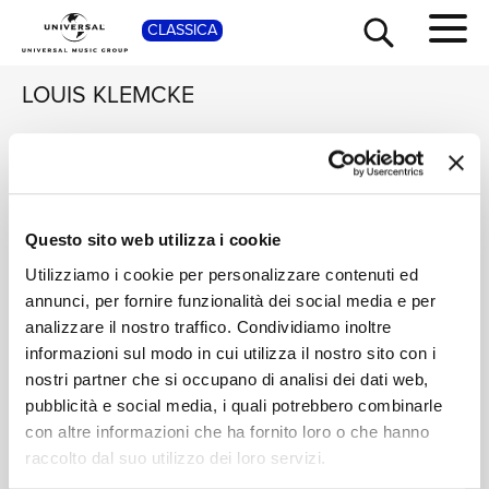
SHOP
CLASSICA
LOUIS KLEMCKE
ALBRECHT MAYER,
100 Great Musical
KIMIKO IMANI
Moments
TOUR
NEWS
Klemcke: Linda
Digitale
Fantasy
Questo sito web utilizza i cookie
LIVE / MUSICAL MOMENTS
RICERCA
Utilizziamo i cookie per personalizzare contenuti ed
Digitale
annunci, per fornire funzionalità dei social media e per
analizzare il nostro traffico. Condividiamo inoltre
CHI SIAMO
informazioni sul modo in cui utilizza il nostro sito con i
nostri partner che si occupano di analisi dei dati web,
pubblicità e social media, i quali potrebbero combinarle
CONTATTI
con altre informazioni che ha fornito loro o che hanno
Home Classica
>
Louis Klemcke
raccolto dal suo utilizzo dei loro servizi.