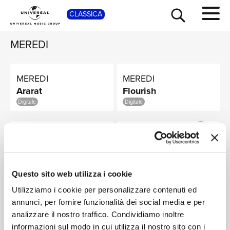
SHOP
CLASSICA
MEREDI
MEREDI
MEREDI
Ararat
Flourish
Digitale
Digitale
TOUR
NEWS
MEREDI
MARI SAMUELSEN,
SCORING BERLIN,
Double Sky
RICERCA
JONATHAN
LYS
Digitale
STOCKHAMMER
CD
Digitale
Questo sito web utilizza i cookie
Utilizziamo i cookie per personalizzare contenuti ed
CHI SIAMO
MARI SAMUELSEN,
annunci, per fornire funzionalità dei social media e per
MEREDI, SCORING
analizzare il nostro traffico. Condividiamo inoltre
BERLIN
Meredi: White
informazioni sul modo in cui utilizza il nostro sito con i