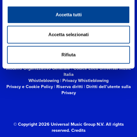
UNIVERSAL MUSIC ITALIA s.r.l. (Società con unico socio) | Via
Accetta tutti
Nervesa, 21 - 20139 Milano
P.IVA IT03802730154 Iscritta al REA di Milano con il numero
966135 in data 29/06/1977
Capitale sociale Euro 2.000.000
Accetta selezionati
interamente versato.
Universal Music Italia, nel rispetto delle best practices in tema di
corporate compliance ed al fine di migliorare i rapporti con tutti
Rifiuta
gli stakeholders,
si è dotata di un modello di gestione e
organizzazione ex d.lgs. 231/2001 e di un codice etico.
Modello Organizzativo Generale
|
Codice Etico Universal Music
Italia
Whistleblowing
|
Privacy Whistleblowing
Privacy e Cookie Policy
|
Riserva diritti
|
Diritti dell’utente sulla
Privacy
© Copyright 2026 Universal Music Group N.V.
All rights
reserved.
Credits