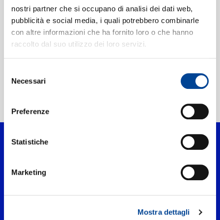
Flowers Take Their
CONTATTI
nostri partner che si occupano di analisi dei dati web,
Bath
INSTANT GRAT
pubblicità e social media, i quali potrebbero combinarle
Digitale
con altre informazioni che ha fornito loro o che hanno
NEWSLETTER
raccolto dal suo utilizzo dei loro servizi.
Selezione
Necessari
del
consenso
Home Classica
>
Meredi
Preferenze
Statistiche
Marketing
Mostra dettagli