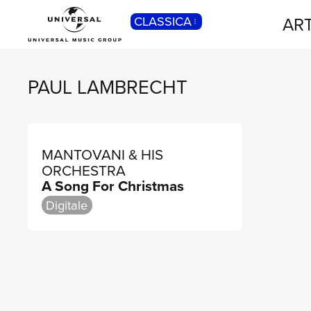
ART
CLASSICA
POP
Pop, Rock, Hip Hop, Rap, Trap, R’n’b,
Cantautori, Dance...
PAUL LAMBRECHT
MANTOVANI & HIS
ORCHESTRA
A Song For Christmas
Digitale