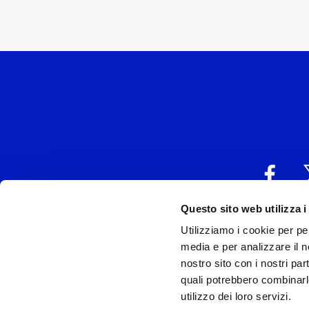
Questo sito web utilizza i
UNIVERSAL MUSIC
Utilizziamo i cookie per pe
P.IVA IT038027
media e per analizzare il no
nostro sito con i nostri par
Universal Music Italia, nel rispetto delle be
quali potrebbero combinarl
si è dotata di un 
utilizzo dei loro servizi.
Model