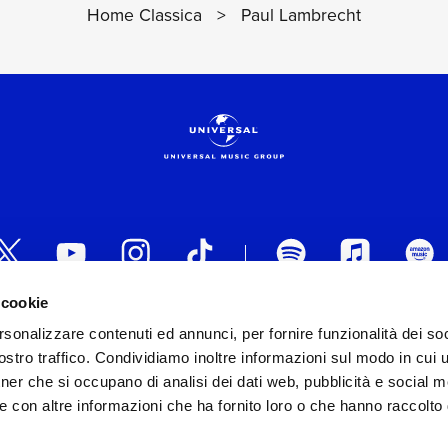
Home Classica
>
Paul Lambrecht
 cookie
 ITALIA s.r.l. (Società con unico socio) | Via Nervesa, 2
rsonalizzare contenuti ed annunci, per fornire funzionalità dei soc
30154 Iscritta al REA di Milano con il numero 966135 in 
stro traffico. Condividiamo inoltre informazioni sul modo in cui ut
Capitale sociale Euro 2.000.000 interamente versato.
tner che si occupano di analisi dei dati web, pubblicità e social m
st practices in tema di corporate compliance ed al fine di mig
e con altre informazioni che ha fornito loro o che hanno raccolto
modello di gestione e organizzazione ex d.lgs. 231/2001 e 
lo Organizzativo Generale
|
Codice Etico Universal Music 